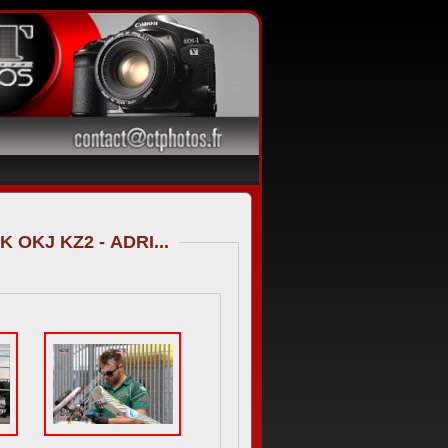
05/06/2016 CIK FIA EUROPEAN CHAMPIONSHIP OK OKJ KZ2 - ADRI...