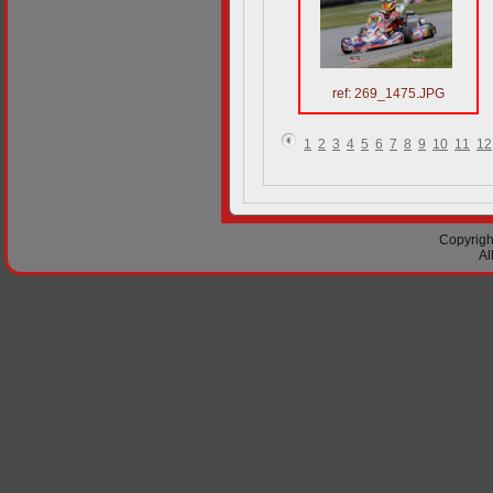
ref: 269_1475.JPG
1
2
3
4
5
6
7
8
9
10
11
12
Copyright
Al