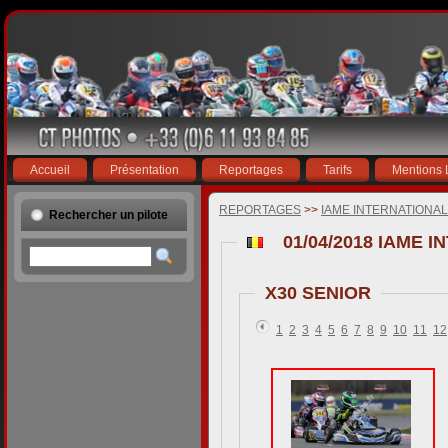
Accueil
Présentation
Reportages
Tarifs
Mentions 
REPORTAGES
>>
IAME INTERNATIONA
Rechercher un pilote
X30 SENIOR
1
2
3
4
5
6
7
8
9
10
11
12