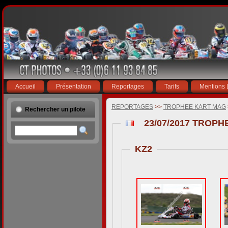
Accueil
Présentation
Reportages
Tarifs
Mentions 
REPORTAGES
>>
TROPHEE KART MAG
Rechercher un pilote
23/07/2017 TROP
KZ2