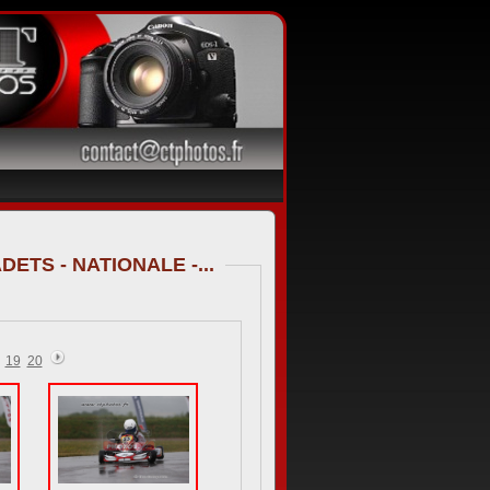
ETS - NATIONALE -...
19
20