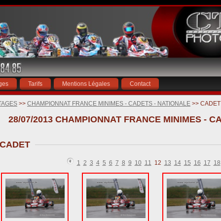
ges
Tarifs
Mentions Légales
Contact
TAGES
>>
CHAMPIONNAT FRANCE MINIMES - CADETS - NATIONALE
>> CADET
28/07/2013 CHAMPIONNAT FRANCE MINIMES - CAD
CADET
1
2
3
4
5
6
7
8
9
10
11
12
13
14
15
16
17
18