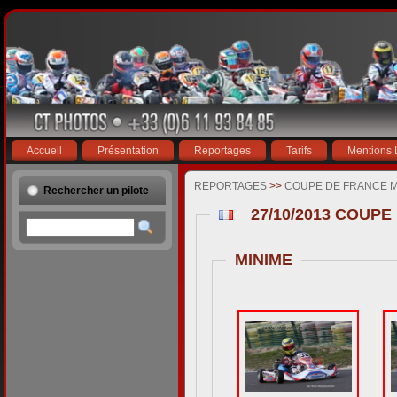
Accueil
Présentation
Reportages
Tarifs
Mentions 
REPORTAGES
>>
COUPE DE FRANCE M
Rechercher un pilote
MINIME