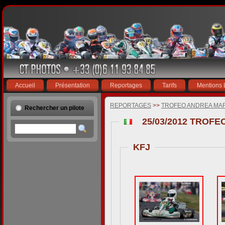
Accueil
Présentation
Reportages
Tarifs
Mentions 
REPORTAGES
>>
TROFEO ANDREA MA
Rechercher un pilote
25/03/2012 TROF
KFJ